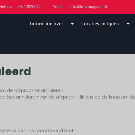
elefoon:
06 12820072
Email:
info@kravmaga-dh.nl
Informatie over
Locaties en tijden
leerd
m de afspraak te annuleren.
 het annuleren van de afspraak. Klik dus op de knop om de
eiste velden zijn gemarkeerd met
*