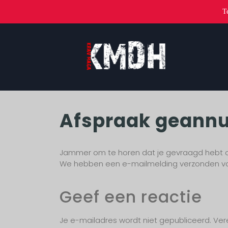
T
Afspraak geannu
Jammer om te horen dat je gevraagd hebt o
We hebben een e-mailmelding verzonden voor
Geef een reactie
Je e-mailadres wordt niet gepubliceerd.
Ver