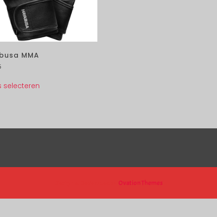
busa MMA
5
s selecteren
Design & Developed by
Ovation Themes