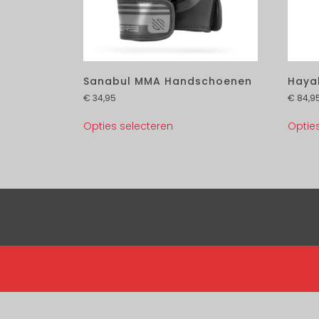
Sanabul MMA Handschoenen
Haya
€
34,95
€
84,9
Opties selecteren
Optie