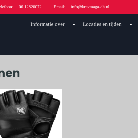
elefoon:
06 12820072
Email:
info@kravmaga-dh.nl
Informatie over
Locaties en tijden
nen