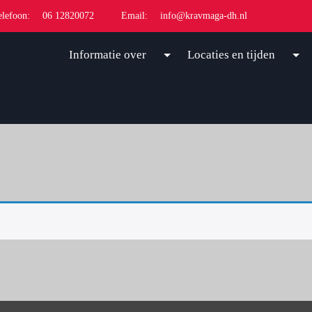
elefoon:
06 12820072
Email:
info@kravmaga-dh.nl
Informatie over
Locaties en tijden