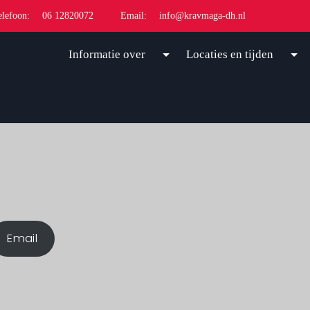
elefoon:
06 12820072
Email:
info@kravmaga-dh.nl
Informatie over
Locaties en tijden
Email