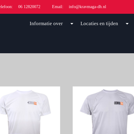
elefoon:
06 12820072
Email:
info@kravmaga-dh.nl
Informatie over
Locaties en tijden