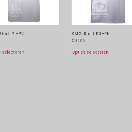
hirt P1-P2
KMG Shirt P3-P5
5
€
32,95
s selecteren
Opties selecteren