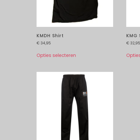
KMDH Shirt
KMG S
€
34,95
€
32,9
Opties selecteren
Optie