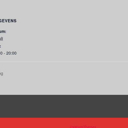
GEVENS
um:
li
:
0 - 20:00
ng
Design & Developed by
Ovation Themes