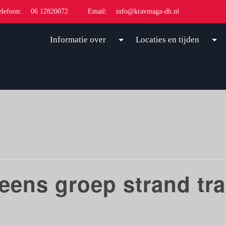
elefoon:
06 12820072
Email:
info@kravmaga-dh.nl
Informatie over
Locaties en tijden
eens groep strand tra