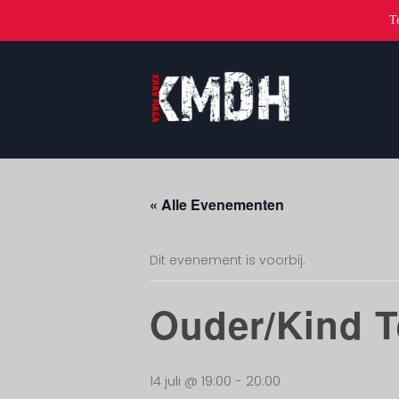
T
« Alle Evenementen
Dit evenement is voorbij.
Ouder/Kind T
14 juli @ 19:00
-
20:00