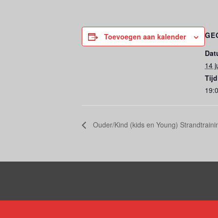
GE
Toevoegen aan kalender
Dat
14 ju
Tijd
19:0
Ouder/Kind (kids en Young) Strandtraini