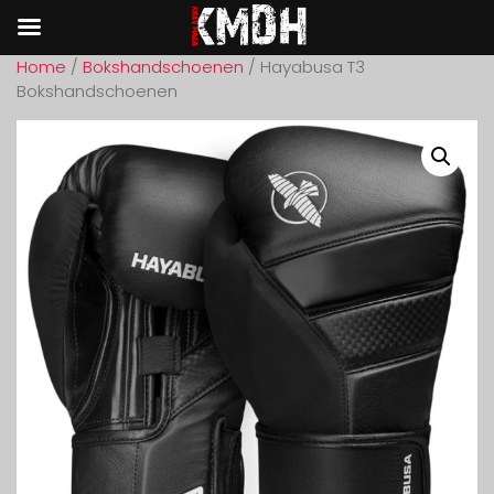
Home
/
Bokshandschoenen
/ Hayabusa T3
Bokshandschoenen