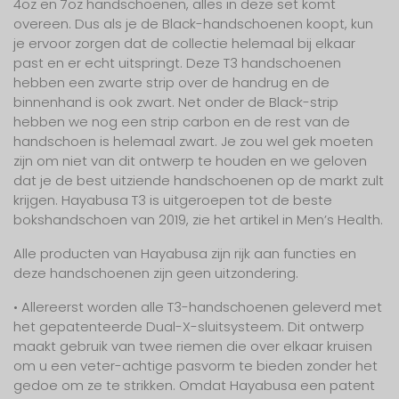
4oz en 7oz handschoenen, alles in deze set komt
overeen. Dus als je de Black-handschoenen koopt, kun
je ervoor zorgen dat de collectie helemaal bij elkaar
past en er echt uitspringt. Deze T3 handschoenen
hebben een zwarte strip over de handrug en de
binnenhand is ook zwart. Net onder de Black-strip
hebben we nog een strip carbon en de rest van de
handschoen is helemaal zwart. Je zou wel gek moeten
zijn om niet van dit ontwerp te houden en we geloven
dat je de best uitziende handschoenen op de markt zult
krijgen. Hayabusa T3 is uitgeroepen tot de beste
bokshandschoen van 2019, zie het artikel in Men’s Health.
Alle producten van Hayabusa zijn rijk aan functies en
deze handschoenen zijn geen uitzondering.
• Allereerst worden alle T3-handschoenen geleverd met
het gepatenteerde Dual-X-sluitsysteem. Dit ontwerp
maakt gebruik van twee riemen die over elkaar kruisen
om u een veter-achtige pasvorm te bieden zonder het
gedoe om ze te strikken. Omdat Hayabusa een patent