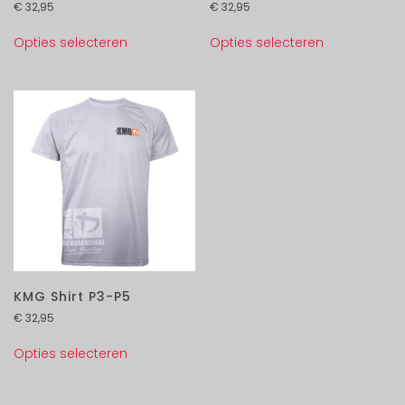
€
32,95
€
32,95
Opties selecteren
Opties selecteren
KMG Shirt P3-P5
€
32,95
Opties selecteren