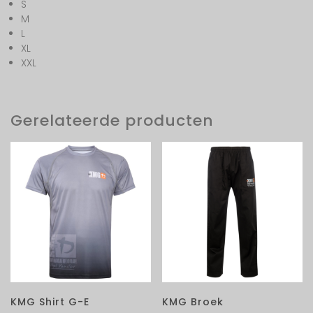
S
M
L
XL
XXL
Gerelateerde producten
KMG Shirt G-E
KMG Broek